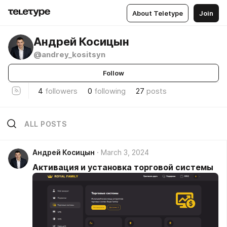
About Teletype
Join
Андрей Косицын
@andrey_kositsyn
Follow
4
followers
0
following
27
posts
ALL POSTS
Андрей Косицын
March 3, 2024
Активация и установка торговой системы