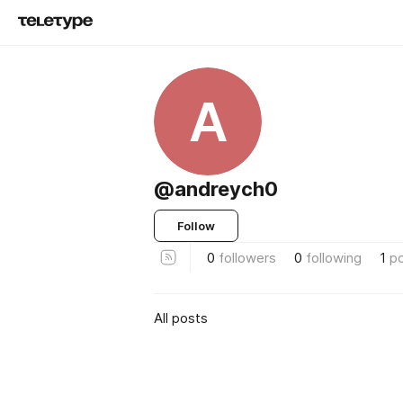
A
@andreych0
Follow
0
followers
0
following
1
p
All posts