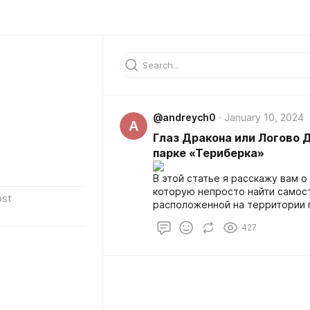
@andreych0
January 10, 2024
A
Глаз Дракона или Логово 
парке «Териберка»
В этой статье я расскажу вам 
которую непросто найти самос
ost
расположенной на территории п
этом месте действительно напо
427
дну круглые камни ("яйца драко
пещеры явно озаботились восп