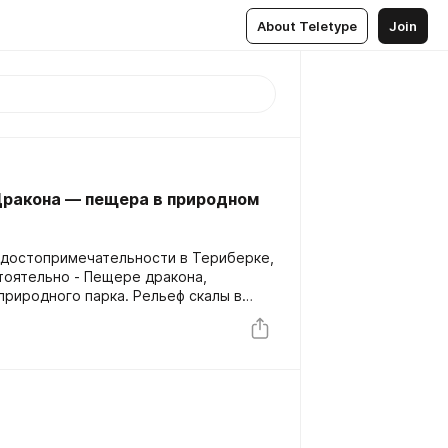
About Teletype
Join
Дракона — пещера в природном
о достопримечательности в Териберке,
тоятельно - Пещере дракона,
риродного парка. Рельеф скалы в
минает "логово", а разбросанные по
на") намекают на то, что обитатели
роизводством потомства.