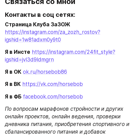
Связаться со мной
Контакты в соц сетях:
Страница Клуба ЗаЗОЖ
https://instagram.com/za_zozh_rostov?
igshid=1w81adxm0y9t0
Я в Инсте
https://instagram.com/24fit_style?
igshid=jvl3d9ldmgrn
Я в ОК
ok.ru/horsebob86
Я в ВК
https://vk.com/horsebob
Я в ФБ
facebook.com/horsebob
По вопросам марафонов стройности и других 
онлайн проектов, онлайн ведения, проверки 
дневника питания, приобретения спортивного и 
сбалансированного питания и добавок 