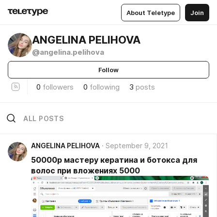
About Teletype
Join
ANGELINA PELIHOVA
@angelina.pelihova
Follow
0
followers
0
following
3
posts
ALL POSTS
ANGELINA PELIHOVA
September 9, 2021
50000р мастеру кератина и ботокса для
волос при вложениях 5000