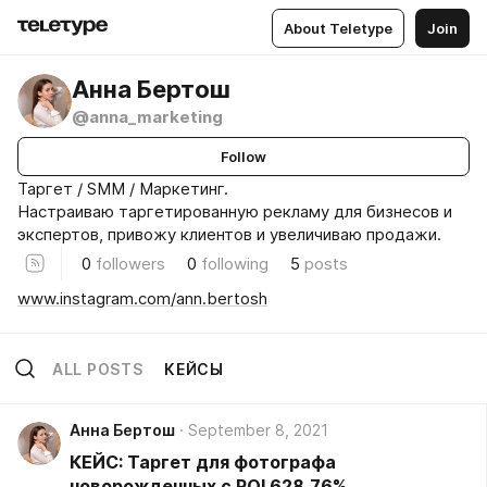
About Teletype
Join
Анна Бертош
@anna_marketing
Follow
Таргет / SMM / Маркетинг.
Настраиваю таргетированную рекламу для бизнесов и
экспертов, привожу клиентов и увеличиваю продажи.
0
followers
0
following
5
posts
www.instagram.com/ann.bertosh
ALL POSTS
КЕЙСЫ
Анна Бертош
September 8, 2021
КЕЙС: Таргет для фотографа
новорожденных с ROI 628,76%