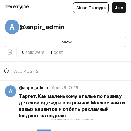
About Teletype
Join
A
@anpir_admin
Follow
0
followers
1
post
ALL POSTS
@anpir_admin
April 29, 2019
A
Таргет. Как маленькому ателье по пошиву
детской одежды в огромной Москве найти
новых клиентов и отбить рекламный
бюджет за неделю