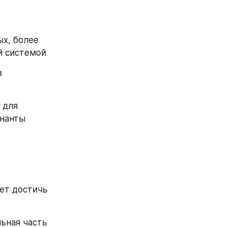
х, более 
й системой 
 
для 
нанты 
т достичь 
ьная часть 