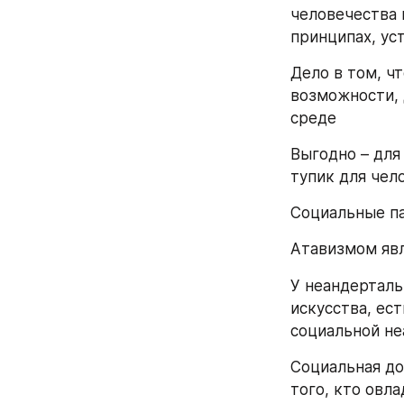
человечества 
принципах, ус
Дело в том, ч
возможности, 
среде 
Выгодно – для
тупик для чел
Социальные па
Атавизмом явл
У неандерталь
искусства, ес
социальной н
Социальная до
того, кто овла