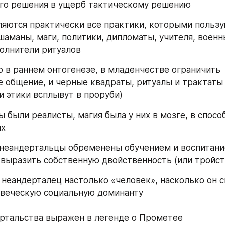
го решения в ущерб тактическому решению 
яются практически все практики, которыми пользу
аманы, маги, политики, дипломаты, учителя, военны
олнители ритуалов
о в раннем онтогенезе, в младенчестве ограничить 
 общение, и черные квадраты, ритуалы и трактаты 
 и этики всплывут в проруби)
 были реалисты, магия была у них в мозге, в способ
ых
еандертальцы обременены обучением и воспитанием
 выразить собственную двойственность (или тройст
овеческую социальную доминанту
ртальства выражен в легенде о Прометее