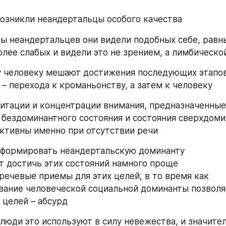
возникли неандертальцы особого качества 
ы неандертальцев они видели подобных себе, равны
олее слабых и видели это не зрением, а лимбическо
 человеку мешают достижения последующих этапов
 – перехода к кроманьонству, а затем к человеку 
тации и концентрации внимания, предназначенные 
бездоминантного состояния и состояния сверхдоми
ктивны именно при отсутствии речи 
сформировать неандертальскую доминанту 
т достичь этих состояний намного проще 
речевые приемы для этих целей, в то время как 
ание человеческой социальной доминанты позволяе
 целей – абсурд
 люди это используют в силу невежества, и значител