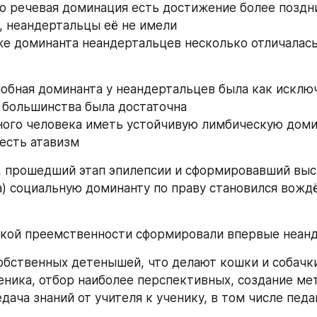
то речевая доминация есть достижение более поздни
, неандертальцы её не имели 
е доминанта неандертальцев несколько отличалась 
обная доминанта у неандертальцев была как исключ
 большинства была достаточна 
ого человека иметь устойчивую лимбическую домин
 есть атавизм
 прошедший этап эпилепсии и сформировавший выс
) социальную доминанту по праву становился вожд
ской преемственности сформировали впервые неан
обственных детенышей, что делают кошки и собачки,
еника, отбор наиболее перспективных, создание мет
дача знаний от учителя к ученику, в том числе педа