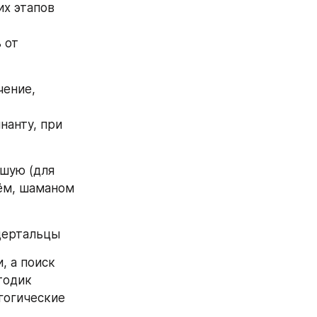
х этапов 
от 
ение, 
анту, при 
шую (для 
ём, шаманом 
дертальцы 
 а поиск 
одик 
гогические 