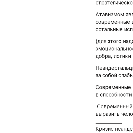
стратегическо
Атавизмом явл
современные ш
остальные исп
(для этого над
эмоциональное
добра, логики
Неандертальцы
за собой слаб
Современные н
в способности
 Современный неандерталец настолько «человек», насколько он способен 
выразить чел
___________
Кризис неанде