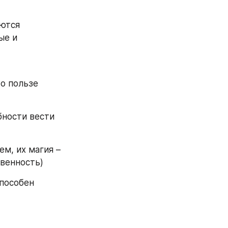
ются 
е и 
о пользе 
ности вести 
, их магия – 
венность) 