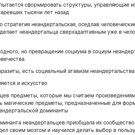
пытается сформировать структуры, управляющие их
таревших тысячи лет назад 
то стратегия неандертальская, оседлав человеческие
делает неандертальца сверхадаптивным уже в чело
 одного, но превращение социума в социум неандерт
овечества 
разиты, есть социальный атавизм неандертальства
яется и искусство 
цев предметы, которые мы считаем произведениями
ть магические предметы, предназначенные для форм
еандертальской доминанты
минанта неандертальцев приобщала их сообщество 
дел своим мозгом и научился делать выбор в пользу