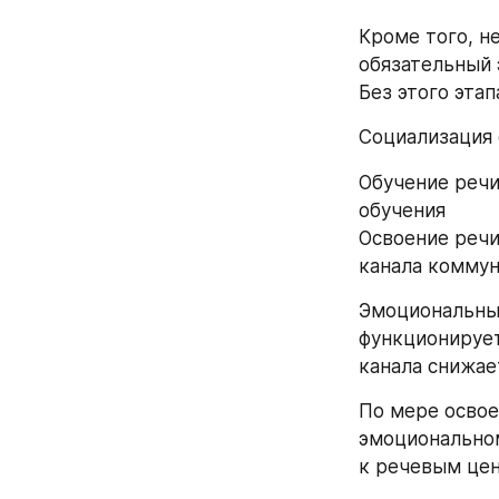
Кроме того, н
обязательный 
Без этого эта
Социализация 
Обучение речи
обучения 
Освоение речи
канала коммун
Эмоциональный
функционирует
канала снижае
По мере освое
эмоциональном
к речевым це