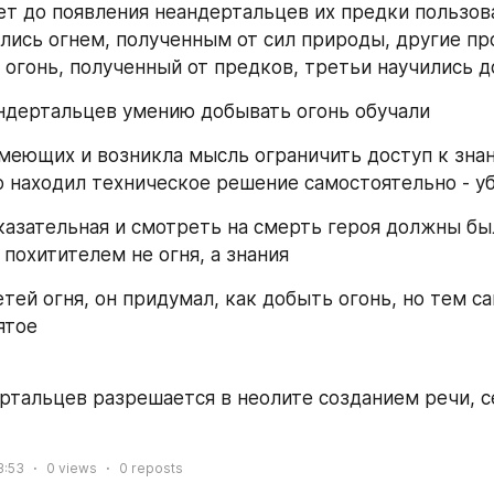
ет до появления неандертальцев их предки пользов
лись огнем, полученным от сил природы, другие про
огонь, полученный от предков, третьи научились д
ндертальцев умению добывать огонь обучали
умеющих и возникла мысль ограничить доступ к знан
то находил техническое решение самостоятельно - у
казательная и смотреть на смерть героя должны бы
похитителем не огня, а знания 
тей огня, он придумал, как добыть огонь, но тем са
ятое
ртальцев разрешается в неолите созданием речи, се
3:53
0
views
0
reposts