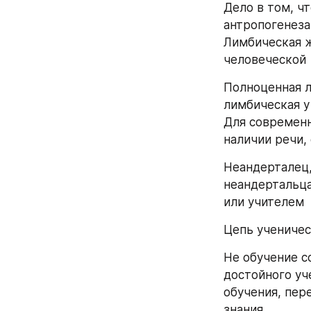
Дело в том, ч
антропогенеза
Лимбическая ж
человеческой
Полноценная л
лимбическая у
Для современн
наличии речи,
Неандерталец,
неандертальца
или учителем
Цепь учениче
Не обучение с
достойного уч
обучения, пере
знания 