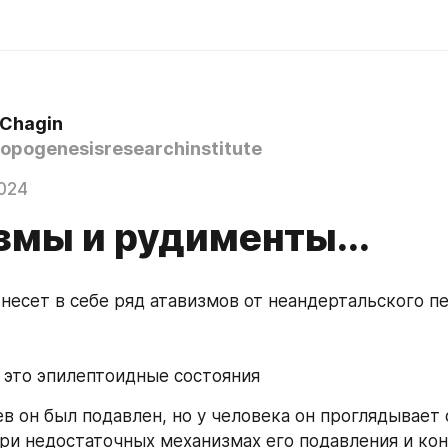
 Chagin
opogenesisresearchinstitute
024
змы и рудименты...
несет в себе ряд атавизмов от неандертальского пе
 это эпилептоидные состояния 
в он был подавлен, но у человека он проглядывает 
ри недостаточных механизмах его подавления и ко