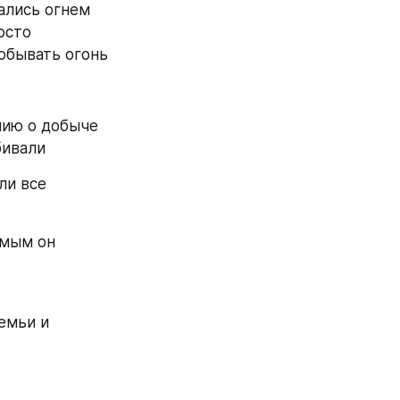
ались огнем 
сто 
обывать огонь 
ию о добыче 
бивали 
ли все 
мым он 
мьи и 