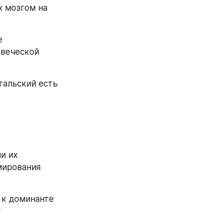
 мозгом на 
 
веческой 
альский есть 
 их 
ирования 
к доминанте 
 