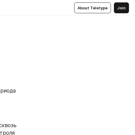
About Teletype
Join
риода 
сквозь 
нтроля