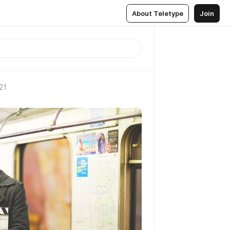
About Teletype
Join
21