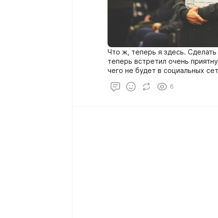
Что ж, теперь я здесь. Сделать
теперь встретил очень приятну
чего не будет в социальных сет
рецензии на просмотренное и п
6
строительстве своего "Домика