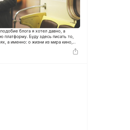
 подобие блога я хотел давно, а
ю платформу. Буду здесь писать то,
ях, а именно: о жизни из мира кино,
рочитанное, ну и иногда о
 режиссёра".