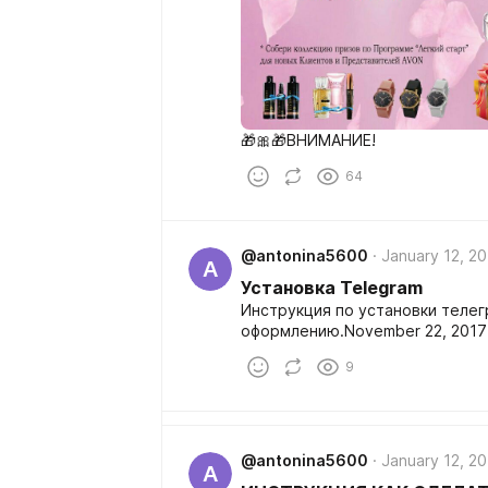
🎁🎀🎁ВНИМАНИЕ!
64
@antonina5600
January 12, 2
A
Установка Telegram
Инструкция по установки телег
оформлению.November 22, 2017
9
@antonina5600
January 12, 2
A