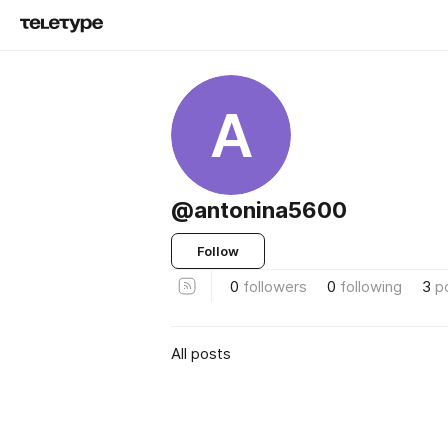
A
@antonina5600
Follow
0
followers
0
following
3
p
All posts