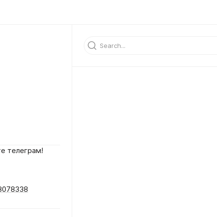
те телеграм!
68078338