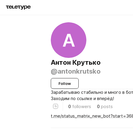
А
Антон Крутько
@antonkrutsko
Follow
Зарабатываю стабильно и много в бо
Заходим по ссылке и вперёд!
0
followers
0
posts
t.me/status_matrix_new_bot?start=3