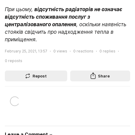
При цьому, 
відсутність радіаторів не означає 
відсутність споживання послуг з 
централізованого опалення
, оскільки наявність 
стояків свідчить про надходження тепла в 
приміщення.
February 25, 2021, 13:57
0
views
0
reactions
0
replies
0
reposts
Repost
Share
Leave a Comment