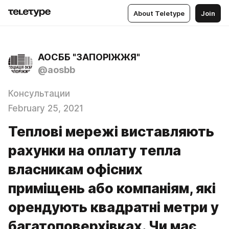
About Teletype
Join
АОСББ "ЗАПОРІЖЖЯ"
@aosbb
Консультации
February 25, 2021
Теплові мережі виставляють
рахунки на оплату тепла
власникам офісних
приміщень або компаніям, які
орендують квадратні метри у
багатоповерхівках. Чи має