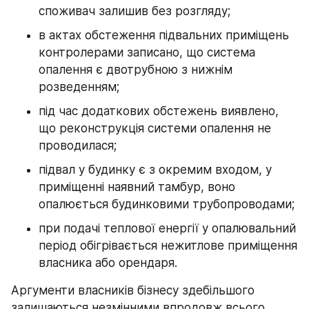
споживач залишив без розгляду;
в актах обстеження підвальних приміщень 
контролерами записано, що система 
опалення є двотрубною з нижнім 
розведенням;
під час додаткових обстежень виявлено, 
що реконструкція системи опалення не 
проводилася;
підвал у будинку є з окремим входом, у 
приміщенні наявний тамбур, воно 
опалюється будинковими трубопроводами;
при подачі теплової енергії у опалювальний 
період обігрівається нежитлове приміщення 
власника або орендаря.
Аргументи власників бізнесу здебільшого 
залишаються незмінними впродовж всього 