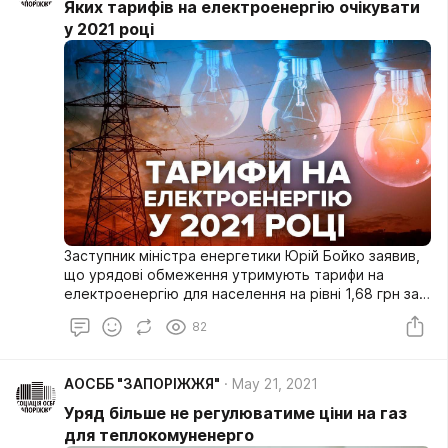
Яких тарифів на електроенергію очікувати
у 2021 році
Заступник міністра енергетики Юрій Бойко заявив,
що урядові обмеження утримують тарифи на
електроенергію для населення на рівні 1,68 грн за
кВт/год попри те, що ринкова ціна на продукт у два
82
рази вища.
АОСББ "ЗАПОРІЖЖЯ"
May 21, 2021
Уряд більше не регулюватиме ціни на газ
для теплокомуненерго