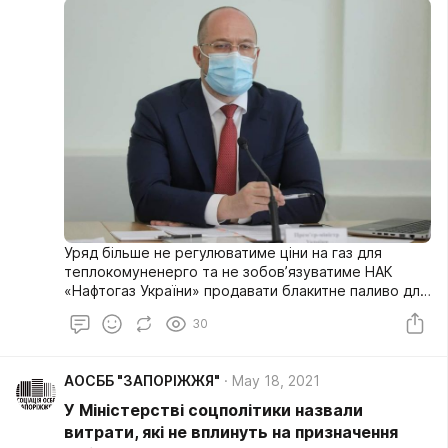
Уряд більше не регулюватиме ціни на газ для
теплокомуненерго та не зобов’язуватиме НАК
«Нафтогаз України» продавати блакитне паливо для
них за фіксованою ціною. Про це зазначив Прем’єр-
30
міністр Денис Шмигаль під час засідання Кабінету
Міністрів України 19 травня.
АОСББ "ЗАПОРІЖЖЯ"
May 18, 2021
У Міністерстві соцполітики назвали
витрати, які не вплинуть на призначення