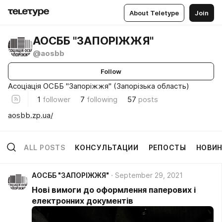
About Teletype
Join
АОСББ "ЗАПОРІЖЖЯ"
@aosbb
Follow
Асоціація ОСББ "Запоріжжя" (Запорізька область)
1
follower
7
following
57
posts
aosbb.zp.ua/
ALL POSTS
КОНСУЛЬТАЦИИ
РЕПОСТЫ
НОВИ
АОСББ "ЗАПОРІЖЖЯ"
September 29, 2021
Нові вимоги до оформлення паперових і
електронних документів