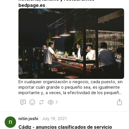
independiente de servicios creativos.
bedpage.es
En cualquier organización o negocio, cada puesto, sin
importar cuán grande o pequeño sea, es igualmente
importante y, a veces, la efectividad de los pequeños
actores de la empresa determina si el negocio será un
3
éxito o un fracaso, un éxito o un fracaso. Un ejemplo
perfecto será la organización de un restaurante. Por
lo general, un restaurante se compone de un gerente,
nitin joshi
July 19, 2021
personal de cocina, personal de bar, camareros y
aparcacoches. Ciertamente, si se trata de un gran
Cádiz - anuncios clasificados de servicio