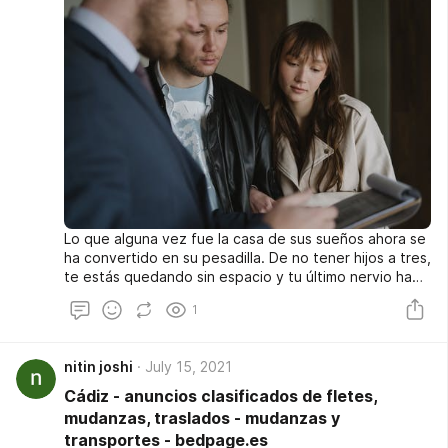
Lo que alguna vez fue la casa de sus sueños ahora se
ha convertido en su pesadilla. De no tener hijos a tres,
te estás quedando sin espacio y tu último nervio ha
sido desgastado por el hámster de Jr que ha estado
1
fuera de su jaula durante la última semana. Martillo en
mano, avanza hasta el final de su recorrido, listo para
instalar su propio letrero de venta. ¿Puedo detenerlo
nitin joshi
July 15, 2021
allí, solo para hacerle saber que tiene otras opciones?
Cádiz - anuncios clasificados de fletes,
mudanzas, traslados - mudanzas y
transportes - bedpage.es