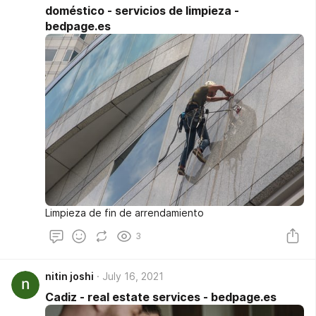
restaurante, más personal pertenece a cada
doméstico - servicios de limpieza -
departamento y más gerentes manejan el personal de
bedpage.es
cada departamento. En esta configuración, los
jugadores pequeños (camareros, camareros de bar,
ayudante de autobús, aparcacoches y similares) son
los protagonistas. Su puesto...
Limpieza de fin de arrendamiento
3
nitin joshi
July 16, 2021
Cadiz - real estate services - bedpage.es