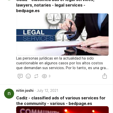
negocio rentable en Internet contratando un servicio
lawyers, notaries - legal services -
comercial en Internet que se adapte a sus
bedpage.es
necesidades. Así es como aprendí de la manera más
difícil a encontrar un servicio comercial de Internet
ideal Cadiz, servicios...
Las personas jurídicas en la actualidad ha sido
cuestionable en algunos casos por los altos costos
que demandan sus servicios. Por lo tanto, es una gran
ventaja tener acceso a Internet desde el punto de
3
vista de los servicios legales, ya que permite que
abogados y clientes se conecten virtualmente incluso
sin conocerse. Esto facilita la búsqueda de un
nitin joshi
July 12, 2021
abogado que sea particularmente experto en el
campo que se requiere y hace que la comunicación
Cadiz - classified ads of various services for
sea mucho más fácil y económica.
the community - various - bedpage.es