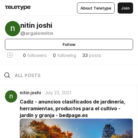
About Teletype
Join
nitin joshi
@argalonnitin
Follow
0
followers
0
following
33
posts
ALL POSTS
nitin joshi
July 23, 2021
Cadiz - anuncios clasificados de jardinería,
herramientas, productos para el cultivo -
jardín y granja - bedpage.es