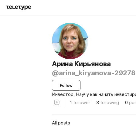
Арина Кирьянова
@arina_kiryanova-29278
Follow
Инвестор. Научу как начать инвестир
1
follower
3
following
0
po
All posts