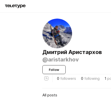
Дмитрий Аристархов
@aristarkhov
Follow
0
followers
0
following
1
p
All posts