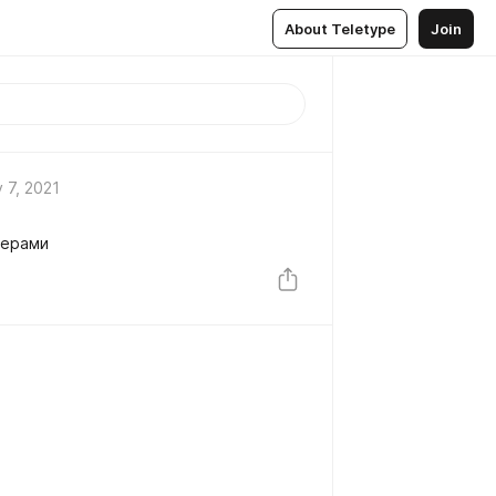
About Teletype
Join
 7, 2021
керами