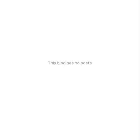
This blog has no posts