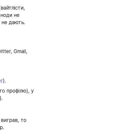
вайтлісти, 
ноди не 
 не дають. 
ter, Gmail, 
er
).
о профілю), у 
).
виграв, то 
p.