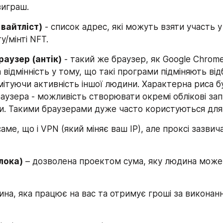
виграш.
 вайтліст)
 - список адрес, які можуть взяти участь у
у/мінті NFT.
аузер (антік)
 - такий же браузер, як Google Chrome,
 відмінність у тому, що такі програми підміняють від
мітуючи активність іншої людини. Характерна риса бу
узера - можливість створювати окремі облікові зап
и. Такими браузерами дуже часто користуються для 
саме, що і VPN (який міняє ваш IP), але проксі зазвича
лока)
 – дозволена проектом сума, яку людина може 
ина, яка працює на вас та отримує гроші за виконання