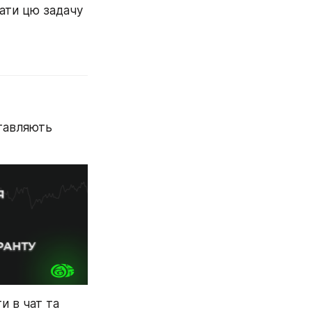
ати цю задачу 
тавляють 
 в чат та 