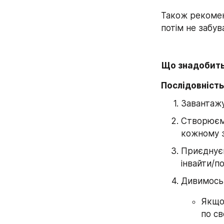
Також рекомен
потім не забув
Що знадобить
Послідовність
Завантажу
Створюємо
кожному з
Приєднуєм
інвайти/п
Дивимось 
Якщо 
по с