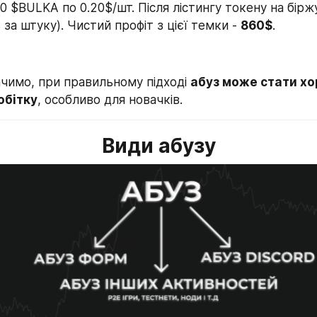
00 $BULKA по 0.20$/шт. Після лістингу токену на біржу
$ за штуку). Чистий профіт з цієї темки - 
860$
.
чимо, при правильному підході 
абуз може стати хо
обітку
, особливо для новачків.
Види абузу