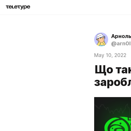
Арнол
@arn0l
May 10, 2022
Що так
зароб