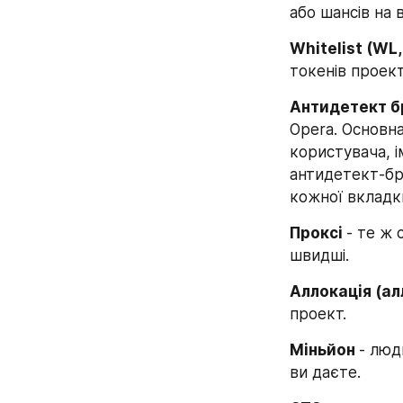
або шансів на 
Whitelist (WL,
токенів проект
Антидетект бр
Opera. Основна
користувача, і
антидетект-бра
кожної вкладк
Проксі 
- те ж 
швидші.
Аллокація (ал
проект.
Міньйон 
- люд
ви даєте.