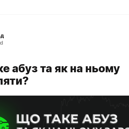
ьд
d
е абуз та як на ньому
ляти?