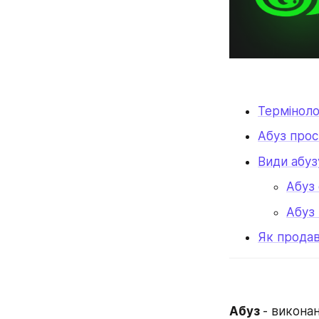
Терміноло
Абуз про
Види абуз
Абуз 
Абуз 
Як продав
Абуз 
- виконан