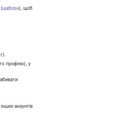
(
шаблон
), щоб 
er
).
о профілю), у 
абивати 
інших акаунтів 