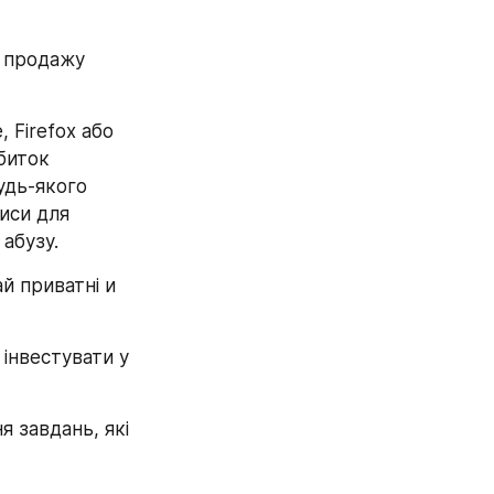
 продажу 
 Firefox або 
биток 
дь-якого 
иси для 
абузу.
й приватні и 
інвестувати у 
 завдань, які 