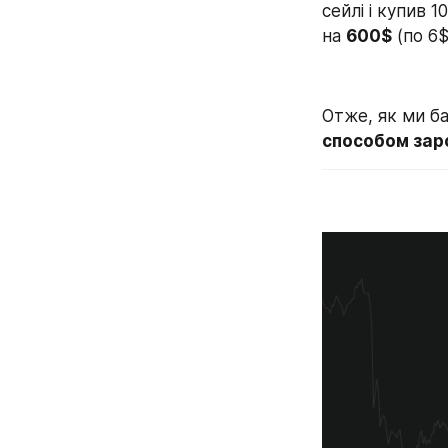
сейлі і купив 1
на 
600$
 (по 6
Отже, як ми ба
способом зар