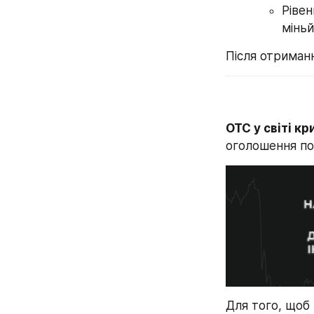
Рівен
міньй
Після отриманн
OTC у світі к
оголошення по
Для того, щоб 