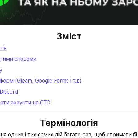
Зміст
гія
стими словами
у
форм (Gleam, Google Forms і т.д)
Discord
ати акаунти на OTC
Термінологія
ня одних і тих самих дій багато раз, щоб отримати б