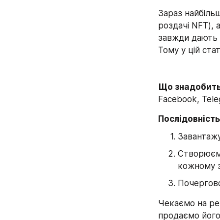
Зараз найбільш
роздачі NFT), 
завжди дають о
Тому у цій ста
Що знадобить
Facebook, Tele
Послідовність
Завантажу
Створюємо
кожному з
Почергово
Чекаємо на рез
продаємо його 