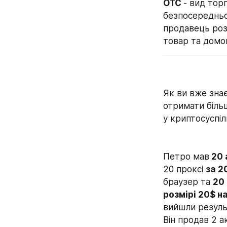
OTC 
- вид тор
безпосередньо
продавець роз
товар та домо
Як ви вже зна
отримати біль
у криптосуспіл
Петро мав
 20
20 проксі 
за 2
браузер та 
20
розмірі 20$ н
вийшли результ
Він продав 2 а