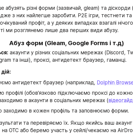
е абузять різні форми (зазвичай, gleam) та діскорди (
адже з них найлегше заробити. P2E ігри, тестнети та 
чікуваний профіт, а у деяких випадках взагалі нічого
тті ми розглянемо лише два перших види абузу.
Абуз форм (Gleam, Google Forms і т.д)
ся:
 акаунти у різних соціальних мережах (Discord, Twit
gram та інші), проксі, антидетект браузер, гаманці.
 дій:
ємо антидетект браузер (наприклад, 
Dolphin Brows
 профілі (обов'язково підключаємо проксі до кожног
аходимо в акаунти в соціальних мережах (
відеогайд
 заходимо в кожен профіль та заповнюємо форми.
ультати та перевіряємо їх. Якщо якийсь ваш акаунт 
на OTC або беремо участь у сейлі/чекаємо на AirDro