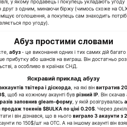
гівлі, у якому продавець і покупець укладають угоду 
 друг з одним, минаючи біржу (чимось схоже на OLX,
міщує оголошення, а покупець сам знаходить потріб
вляється про угоду).
Абуз простими словами
єте,
 абуз 
- це виконання одних і тих самих дій багато 
ше прибутку або шансів на виграш. Він достатньо ро
ьстві, а особливо в країнах СНД.
Яскравий приклад абузу
 аккаунтів твітера і діскорда
, на які він 
витратив 2
0$
, щоб на кожному акаунті був 
різний IP
. Він скачав
 разів заповнив gleam-форму
, у якій розігрувалась
 
а продаж токенів $BULKA по ціні 0.20$
. Через декіль
ати і він дізнався, що в нього 
виграло 3 акаунти з
каунти по 150$/шт на OTC. А на іншому акаунті він взяв