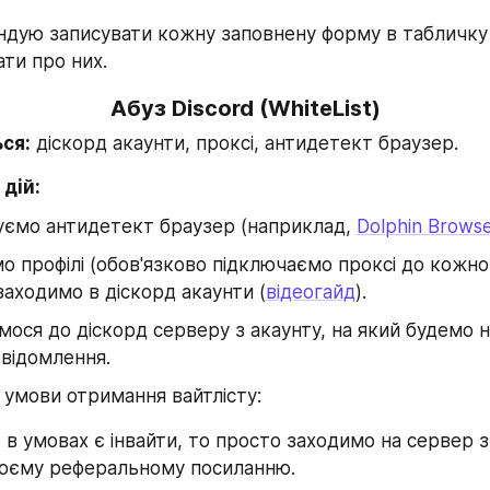
дую записувати кожну заповнену форму в табличку 
ати про них.
Абуз Discord (WhiteList)
ся:
 діскорд акаунти, проксі, антидетект браузер.
 дій:
ємо антидетект браузер (наприклад, 
Dolphin Brows
 профілі (обов'язково підключаємо проксі до кожног
аходимо в діскорд акаунти (
відеогайд
).
ося до діскорд серверу з акаунту, на який будемо н
овідомлення.
умови отримання вайтлісту:
в умовах є інвайти, то просто заходимо на сервер з 
воєму реферальному посиланню.