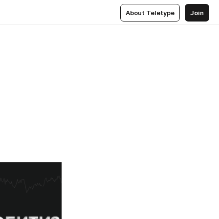
About Teletype
Join