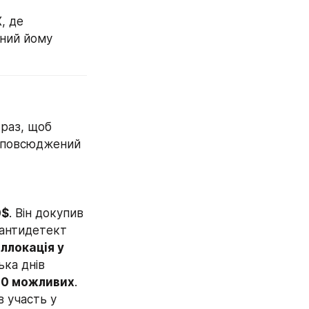
 де 
ний йому 
раз, щоб 
зповсюджений 
0$
. Він докупив 
 антидетект 
аллокація у 
ка днів 
 20 можливих
. 
 участь у 