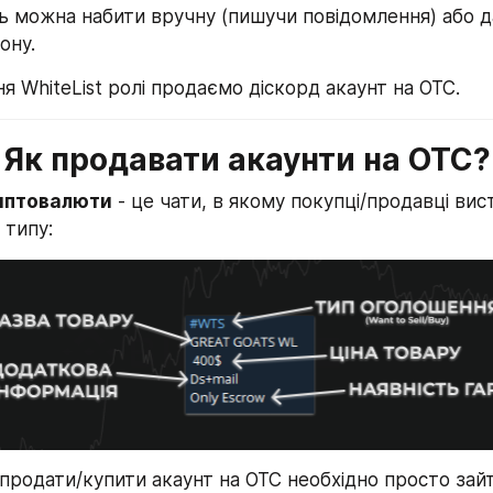
ь можна набити вручну (пишучи повідомлення) або д
ону.
я WhiteList ролі продаємо діскорд акаунт на OTC.
Як продавати акаунти на OTC?
риптовалюти
 - це чати, в якому покупці/продавці вис
 типу:
продати/купити акаунт на OTC необхідно просто зайти