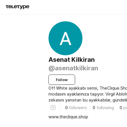
Asenat Kilkiran
@asenatkilkiran
Follow
Off White ayakkabı serisi, TheClique.Sh
modasını ayaklarınıza taşıyor. Virgil Abloh
zekasını yansıtan bu ayakkabılar, gündeli
0
followers
0
following
0
p
www.theclique.shop