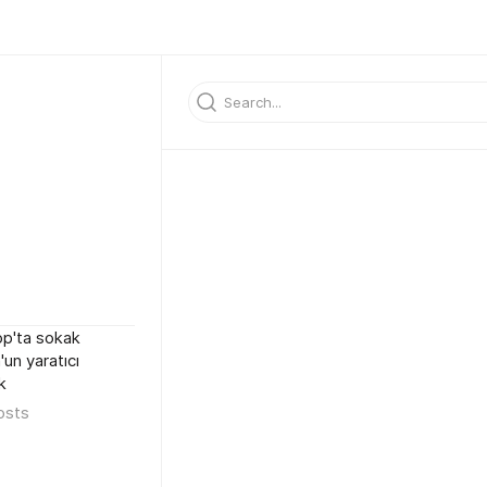
op'ta sokak
'un yaratıcı
k
osts