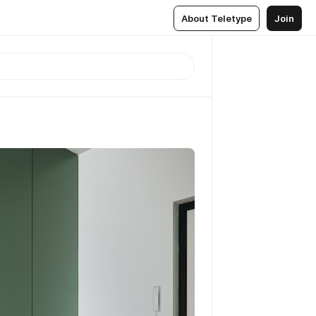
About Teletype
Join