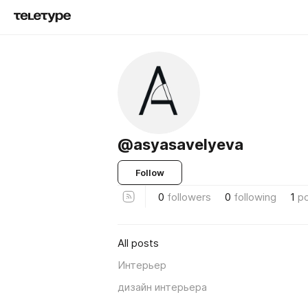
@asyasavelyeva
Follow
0
followers
0
following
1
p
All posts
Интерьер
дизайн интерьера