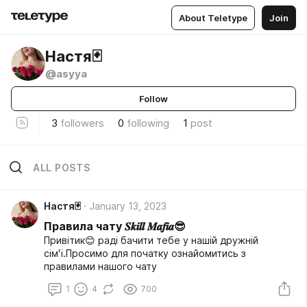
About Teletype
Join
Настя🃏
@asyya
Follow
3
followers
0
following
1
post
ALL POSTS
Настя🃏
January 13, 2023
Правила чату 𝑺𝒌𝒊𝒍𝒍 𝑴𝒂𝒇𝒊𝒂😎
Привітик😊 раді бачити тебе у нашій дружній
сім'ї.Просимо для початку ознайомитись з
правилами нашого чату
1
4
700