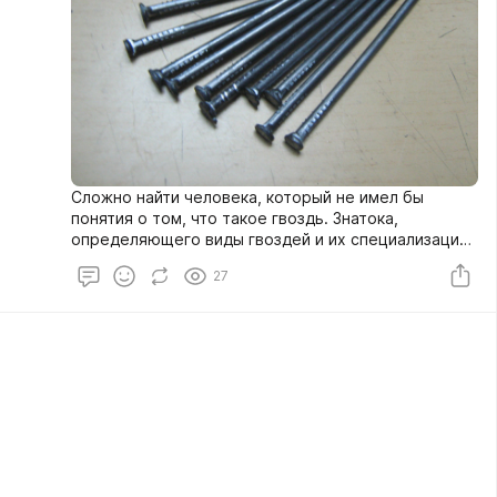
Сложно найти человека, который не имел бы
понятия о том, что такое гвоздь. Знатока,
определяющего виды гвоздей и их специализацию,
найти уже сложнее. Однако не все так плохо.
27
Почти наверняка в небольшой коробке метизов,
которая найдется у любого запасливого хозяина,
обнаружатся разные типы гвоздей, притом
различие их будет основываться не только на
размере.