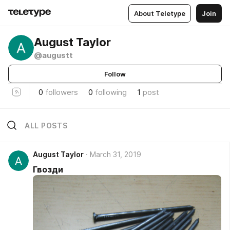
About Teletype
Join
August Taylor
@augustt
Follow
0
followers
0
following
1
post
ALL POSTS
August Taylor
March 31, 2019
Гвозди