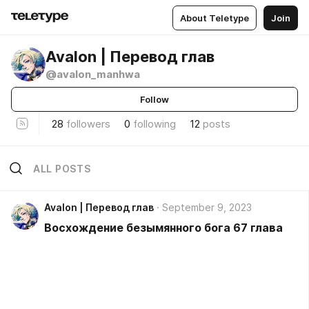
About Teletype
Join
Avalon | Перевод глав
@avalon_manhwa
Follow
28
followers
0
following
12
posts
ALL POSTS
Avalon | Перевод глав
September 9, 2023
Восхождение безымянного бога 67 глава