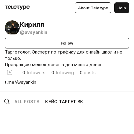
About Teletype
Join
Кирилл
@avsyankin
Follow
Таргетолог. Эксперт по трафику для онлайн школ и не
только.
Превращаю мешок денег в два мешка денег
0
followers
0
following
0
posts
t.me/Avsyankin
ALL POSTS
КЕЙС ТАРГЕТ ВК