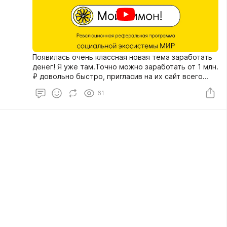
Появилась очень классная новая тема заработать
денег! Я уже там.Точно можно заработать от 1 млн.
₽ довольно быстро, пригласив на их сайт всего
лишь трех друзей. Платить ничего не нужно,
61
только зарабатывать.