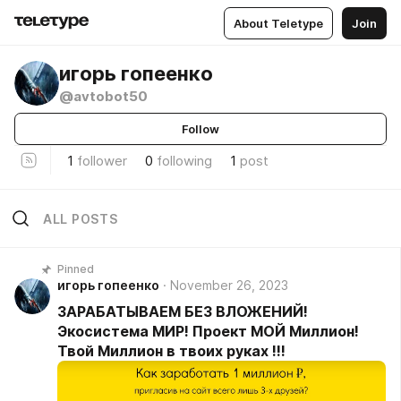
About Teletype
Join
игорь гопеенко
@avtobot50
Follow
1
follower
0
following
1
post
ALL POSTS
Pinned
игорь гопеенко
November 26, 2023
ЗАРАБАТЫВАЕМ БЕЗ ВЛОЖЕНИЙ!
Экосистема МИР! Проект МОЙ Миллион!
Твой Миллион в твоих руках !!!