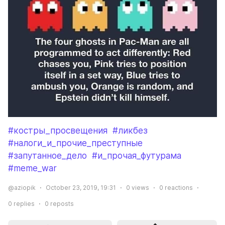
#костры_просвещения
#ликбез
#налоги_и_прочие_преступные
#запутанное_дело
#и_прочая_футурама
#meme_war
@aziopik
October 23, 2019, 19:31
0
views
0
reactions
0
replies
0
reposts