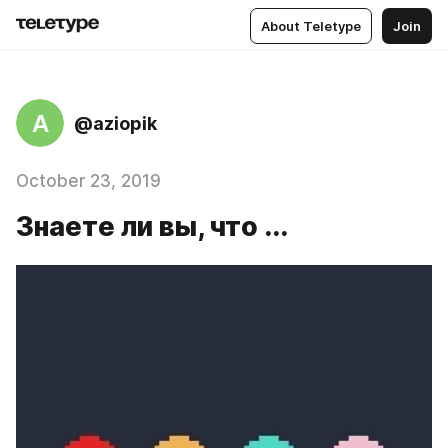
About Teletype
Join
A
@aziopik
October 23, 2019
Знаете ли вы, что ...