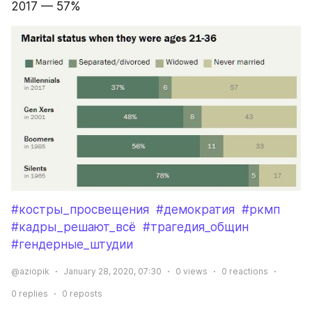
2017 — 57%
#костры_просвещения
#демократия
#ркмп
#кадры_решают_всё
#трагедия_общин
#гендерные_штудии
@aziopik
January 28, 2020, 07:30
0
views
0
reactions
0
replies
0
reposts