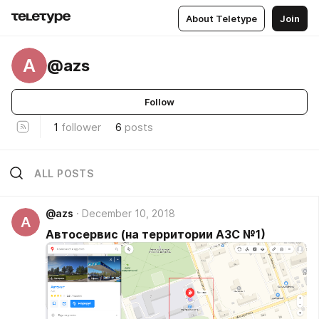
About Teletype
Join
A
@azs
Follow
1
follower
6
posts
ALL POSTS
@azs
December 10, 2018
A
Автосервис (на территории АЗС №1)