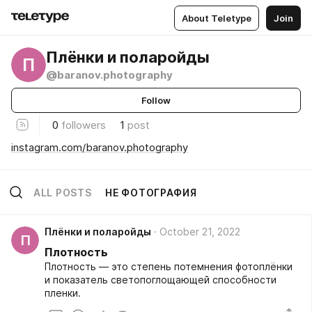
About Teletype
Join
Плёнки и поларойды
П
@baranov.photography
Follow
0
followers
1
post
instagram.com/baranov.photography
ALL POSTS
НЕ ФОТОГРАФИЯ
Плёнки и поларойды
October 21, 2022
П
Плотность
Плотность — это степень потемнения фотоплёнки
и показатель светопоглощающей способности
пленки.