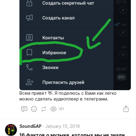
Всем привет 👋. Я поделюсь с Вами как легко
можно сделать аудиоплеер в телеграмм.
181
SoundБАР
January 15, 2019
16 фактов о музыке, которых мы не знали.