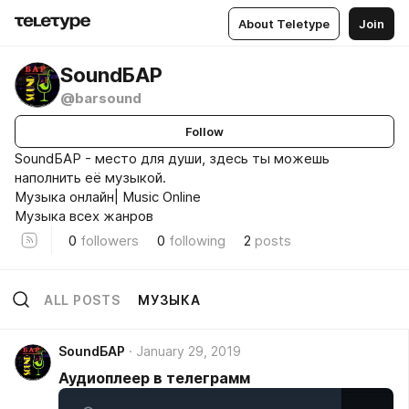
About Teletype
Join
SoundБАР
@barsound
Follow
SoundБАР - место для души, здесь ты можешь
наполнить её музыкой.
Музыка онлайн| Music Online
Музыка всех жанров
0
followers
0
following
2
posts
ALL POSTS
МУЗЫКА
SoundБАР
January 29, 2019
Аудиоплеер в телеграмм