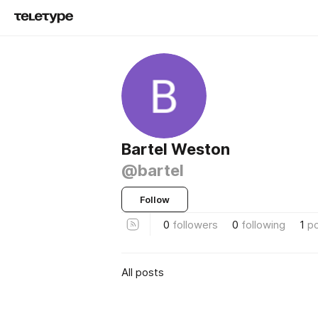
Bartel Weston
@bartel
Follow
0
followers
0
following
1
p
All posts