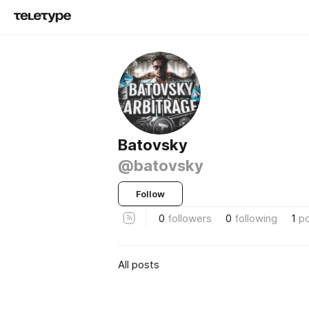
Batovsky
@batovsky
Follow
0
followers
0
following
1
p
All posts