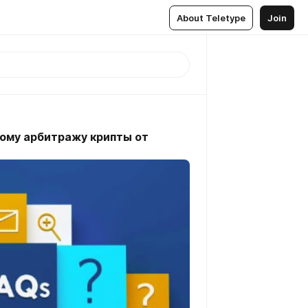
About Teletype
Join
ому арбитражу крипты от