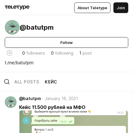
About Teletype
Join
@batutpm
Follow
0
followers
0
following
1
post
t.me/batutpm
ALL POSTS
КЕЙС
@batutpm
January 16, 2021
Кейс 11.500 рублей на МФО