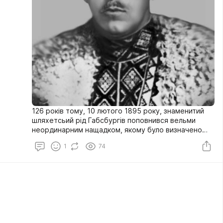
126 років тому, 10 лютого 1895 року, знаменитий
шляхетсьий рід Габсбургів поповнився вельми
неординарним нащадком, якому було визначено
долею стати українцем і відіграти неабияку роль у
1
74
нашій історії.