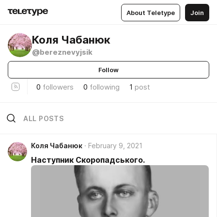
About Teletype
Join
Коля Чабанюк
@bereznevyjsik
Follow
0
followers
0
following
1
post
ALL POSTS
Коля Чабанюк
February 9, 2021
Наступник Скоропадського.