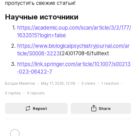
пропустить свежие статьи!
Научные источники
https://academic.oup.com/scan/article/3/2/177/
1633515?login=false
https://www.biologicalpsychiatryjournal.com/ar
ticle/S0006-3223
(24)01708-6/fulltext
https://link.springer.com/article/10.1007/s00213
-023-06422-7
Богдан Мазитов
May 17, 2025, 12:09
0
views
1
reaction
0
replies
0
reposts
Repost
Share