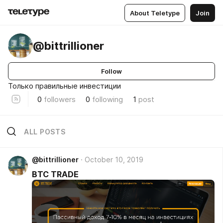
About Teletype
Join
@bittrillioner
Follow
Только правильные инвестиции
0
followers
0
following
1
post
ALL POSTS
@bittrillioner
October 10, 2019
BTC TRADE