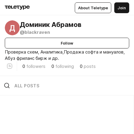
About Teletype
Join
Доминик Абрамов
Д
@blackraven
Follow
Проверка схем, Аналитика,Продажа софта и мануалов,
Абуз фриланс бирж и др.
0
followers
0
following
0
posts
ALL POSTS