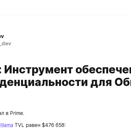
ev
_dev
: Инструмент обеспече
денциальности для О
л в Prime.
illama
 TVL равен $476 658: