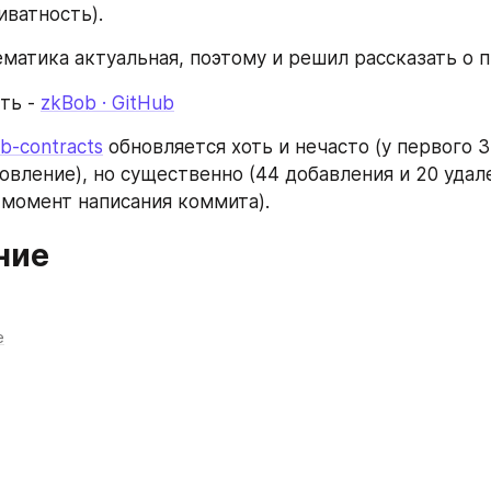
иватность).
ематика актуальная, поэтому и решил рассказать о 
ть - 
zkBob · GitHub
b-contracts
 обновляется хоть и нечасто (у первого 3
овление), но существенно (44 добавления и 20 удале
 момент написания коммита).
ние
е