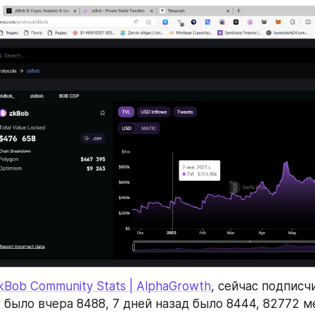
kBob Community Stats | AlphaGrowth
, сейчас подписчи
 было вчера 8488, 7 дней назад было 8444, 82772 ме