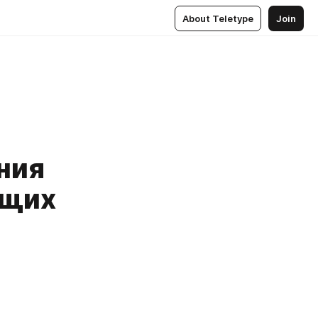
About Teletype
Join
ния
бщих