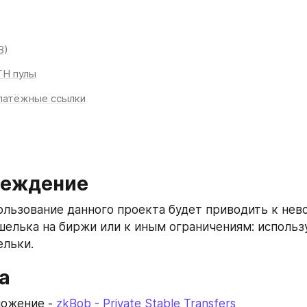
B)
TH пулы
латёжные ссылки
реждение
льзование данного проекта будет приводить к нев
шелька на биржи или к иным ограничениям: использу
ельки.
а
ожение - 
zkBob - Private Stable Transfers