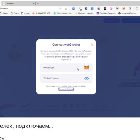
лёк, подключаем...
ь: