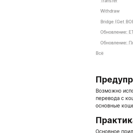
Transfer
Withdraw
Bridge (Get BO
Обновление: E
Обновление: П
Всё
Предуп
Возможно испо
перевода с ко
основные кош
Практик
Основное прил