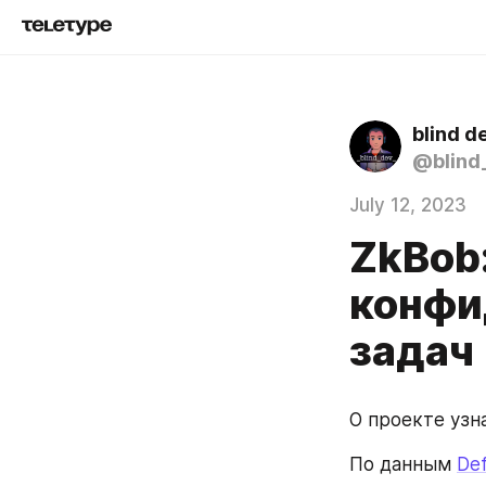
blind d
@blind
July 12, 2023
ZkBob
конфи
задач
О проекте узна
По данным 
Def