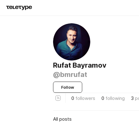
Rufat Bayramov
@bmrufat
Follow
0
followers
0
following
3
p
All posts