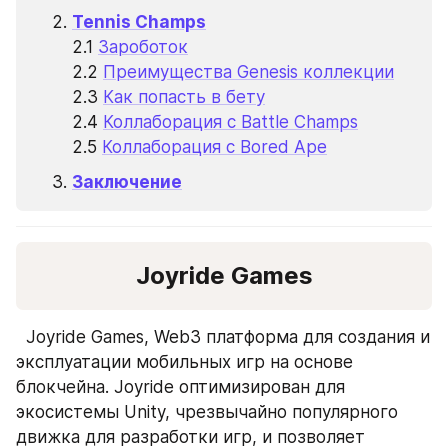
Tennis Champs
2.1 
Зароботок
2.2 
Преимущества Genesis коллекции
2.3 
Как попасть в бету
2.4 
Коллаборация с Battle Champs
2.5 
Коллаборация с Bored Ape
Заключение
Joyride Games
  Joyride Games, Web3 платформа для создания и 
эксплуатации мобильных игр на основе 
блокчейна. Joyride оптимизирован для 
экосистемы Unity, чрезвычайно популярного 
движка для разработки игр, и позволяет 