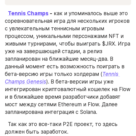
Tennis Champs
 -
 как и упоминалось выше это 
соревновательная игра для нескольких игроков 
с увлекательным теннисным игровым 
процессом, уникальными персонажами NFT и 
живыми турнирами, чтобы выиграть $JRX. Игра 
уже на завершающей стадии, а релиз 
запланирован на ближайшие месяц-два. В 
данный момент есть возможность поиграть в 
бета-версию игры только холдерам (
Tennis 
Champs Genesis
). В бета-версии игры уже 
интегрирован криптовалютный кошелек на Flow 
и в ближайшее время разработчики добавят 
мост между сетями Ethereum и Flow. Далее 
запланирована интеграция с Solana.
  Так как это все-таки P2E проект, то здесь 
должен быть заработок.