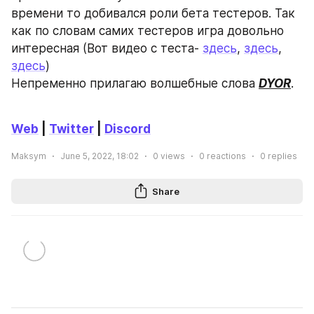
времени то добивался роли бета тестеров. Так 
как по словам самих тестеров игра довольно 
интересная (Вот видео с теста- 
здесь
, 
здесь
, 
здесь
) 
Непременно прилагаю волшебные слова 
DYOR
.
Web
 | 
Twitter
 | 
Discord
Maksym
June 5, 2022, 18:02
0
views
0
reactions
0
replies
Share