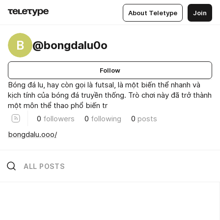
About Teletype
Join
B
@bongdalu0o
Follow
Bóng đá lu, hay còn gọi là futsal, là một biến thể nhanh và
kịch tính của bóng đá truyền thống. Trò chơi này đã trở thành
một môn thể thao phổ biến tr
0
followers
0
following
0
posts
bongdalu.ooo/
ALL POSTS