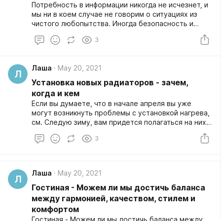
Потребность в информации никогда не исчезнет, ​​и
мы ни в коем случае не говорим о ситуациях из
чистого любопытства. Иногда безопасность и
надежность являются факторами, которые
3
направляют нас и требуют от нас покупки
диктофона.
Лаша
May 20, 2021
Л
Установка новых радиаторов - зачем,
когда и кем
Если вы думаете, что в начале апреля вы уже
могут возникнуть проблемы с установкой нагрева,
см. Следую зиму, вам придется полагаться на них,
чтобы обеспечить тепло и комфорт дома.
3
Действительно, по словам специалистов, это
главная причина многих Софии в жару зимы, чтобы
принять ремонт и стоять в холодном. Отложить
ремонт и замена радиаторов входит в число
Лаша
May 20, 2021
Л
причин, которые мы связываем с большим
Гостиная - Можем ли мы достичь баланса
количеством проблем, ремонтируем в
неподходящее время, а также больше расходов
между гармонией, качеством, стилем и
на техническое обслуживание для системы
комфортом
отопления.
Гостиная - Можем ли мы достичь баланса между