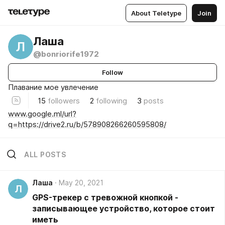
About Teletype
Join
Лаша
Л
@bonriorife1972
Follow
Плавание мое увлечение
15
followers
2
following
3
posts
www.google.ml/url?
q=https://drive2.ru/b/578908266260595808/
ALL POSTS
Лаша
May 20, 2021
Л
GPS-трекер с тревожной кнопкой -
записывающее устройство, которое стоит
иметь