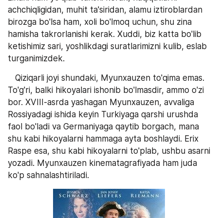
achchiqligidan, muhit ta'siridan, alamu iztiroblardan 
birozga bo'lsa ham, xoli bo'lmoq uchun, shu zina 
hamisha takrorlanishi kerak. Xuddi, biz katta bo'lib 
ketishimiz sari, yoshlikdagi suratlarimizni kulib, eslab 
turganimizdek.
   Qiziqarli joyi shundaki, Myunxauzen to'qima emas. 
To'g'ri, balki hikoyalari ishonib bo'lmasdir, ammo o'zi 
bor. XVIII-asrda yashagan Myunxauzen, avvaliga 
Rossiyadagi ishida keyin Turkiyaga qarshi urushda 
faol bo'ladi va Germaniyaga qaytib borgach, mana 
shu kabi hikoyalarni hammaga ayta boshlaydi. Erix 
Raspe esa, shu kabi hikoyalarni to'plab, ushbu asarni 
yozadi. Myunxauzen kinematagrafiyada ham juda 
ko'p sahnalashtiriladi.