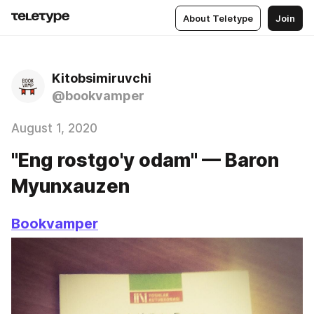
About Teletype
Join
Kitobsimiruvchi
@bookvamper
August 1, 2020
"Eng rostgo'y odam" — Baron
Myunxauzen
Bookvamper