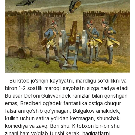
   Bu kitob jo'shqin kayfiyatni, mardligu sofdillikni va 
biron 1-2 soatlik maroqli sayohatni sizga hadya etadi. 
Bu asar Defoni Gulivveridek ramzlar bilan qorishgan 
emas, Bredberi og'adek fantastika ostiga chuqur 
falsafani qo'shib qo'ymagan, Bulgakov amakidek, 
kulish uchun satira yo'lidan ketmagan, shunchaki 
komediya va zavq. Bori shu. Kitobxon bir-bir shu 
zinani ham yo'qlab turishi kerak, haqiqatlarni 