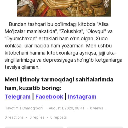
   Bundan tashqari bu qo'limdagi kitobda "Alisa 
Mo'jizalar mamlakatida", "Zolushka", "Olovgul" va 
"Dyumchaxon" ertaklari ham o'rin olgan. Xudo 
xohlasa, ular haqida ham yozarman. Men ushbu 
kitobchani hamma kitobxonlarga ayniqsa, jajji uka-
singillarimizga va depressiyaga sho'ng'ib ketganlarga 
tavsiya qilaman.
Meni ijtimoiy tarmoqdagi sahifalarimda 
ham, kuzatib boring:
Telegram
 | 
Facebook
 | 
Instagram
Hayotimiz Charog‘boni
August 1, 2020, 08:41
0
views
0
reactions
0
replies
0
reposts