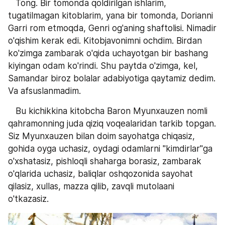
   Tong. Bir tomonda qoldirilgan ishlarim, 
tugatilmagan kitoblarim, yana bir tomonda, Dorianni 
Garri rom etmoqda, Genri og'aning shaftolisi. Nimadir 
o'qishim kerak edi. Kitobjavonimni ochdim. Birdan 
ko'zimga zambarak o'qida uchayotgan bir bashang 
kiyingan odam ko'rindi. Shu paytda o'zimga, kel, 
Samandar biroz bolalar adabiyotiga qaytamiz dedim. 
Va afsuslanmadim.
   Bu kichikkina kitobcha Baron Myunxauzen nomli 
qahramonning juda qiziq voqealaridan tarkib topgan. 
Siz Myunxauzen bilan doim sayohatga chiqasiz, 
gohida oyga uchasiz, oydagi odamlarni "kimdirlar"ga 
o'xshatasiz, pishloqli shaharga borasiz, zambarak 
o'qlarida uchasiz, baliqlar oshqozonida sayohat 
qilasiz, xullas, mazza qilib, zavqli mutolaani 
o'tkazasiz. 