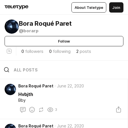
About Teletype
Join
Bora Roqué Paret
@borarp
Follow
0
followers
0
following
2
posts
ALL POSTS
Bora Roqué Paret
June 22, 2020
Hvbjth
Bby
3
Bora Roqué Paret
June 22, 2020