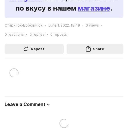
по вкусу в нашем 
магазине
.
Старичок-Боровичок
June 1, 2022, 18:49
0
views
0
reactions
0
replies
0
reposts
Repost
Share
Leave a Comment