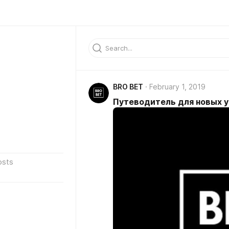
BRO BET
February 1, 2019
Путеводитель для новых 
osts