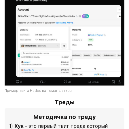
Пример твита Hades на темат щитков
Треды
Методичка по треду
1) 
Хук
 - это первый твит треда который 