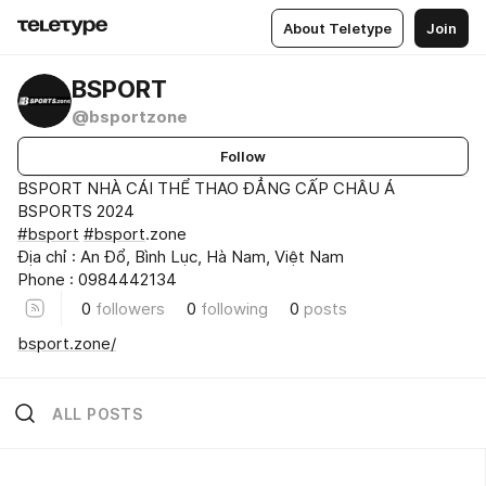
About Teletype
Join
BSPORT
@bsportzone
Follow
BSPORT NHÀ CÁI THỂ THAO ĐẲNG CẤP CHÂU Á
BSPORTS 2024
#bsport
#bsport
.zone
Địa chỉ : An Đổ, Bình Lục, Hà Nam, Việt Nam
Phone : 0984442134
0
followers
0
following
0
posts
bsport.zone/
ALL POSTS