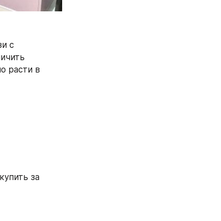
и с 
ичить 
 расти в 
упить за 