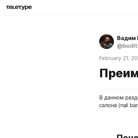
Вадим 
@budit
February 21, 2
Преим
В данном раз
салона (nail bar
Поче