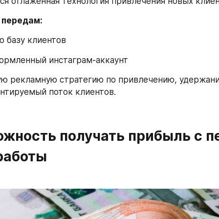
ся отлаженная технология привлечения новых клиен
 передам:
ю базу клиентов
формленный инстаграм-аккаунт
ую рекламную стратегию по привлечению, удержани
антируемый поток клиентов.
ожность получать прибыль с пе
работы