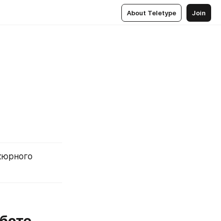
About Teletype
Join
юрного 
боте 