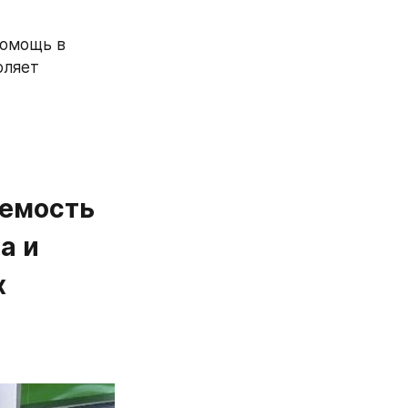
омощь в 
ляет 
емость 
 и 
 