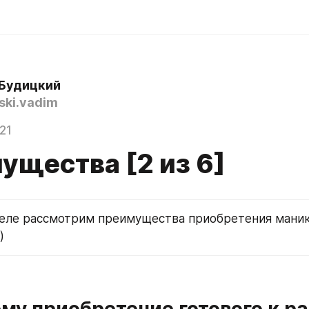
Будицкий
ski.vadim
021
ущества [2 из 6]
деле рассмотрим преимущества приобретения маник
)
му приобретение готового к ра