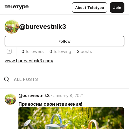
About Teletype
Join
@burevestnik3
Follow
0
followers
0
following
3
posts
www.burevestnik3.com/
ALL POSTS
@burevestnik3
January 8, 2021
Приносим свои извинения!