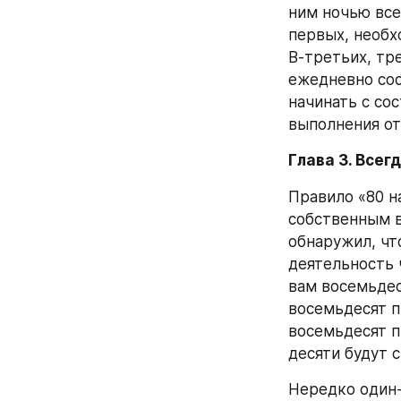
ним ночью все
первых, необх
В-третьих, тр
ежедневно сос
начинать с со
выполнения от 
Глава 3. Всег
Правило «80 н
собственным в
обнаружил, чт
деятельность 
вам восемьдес
восемьдесят п
восемьдесят пр
десяти будут 
Нередко один-