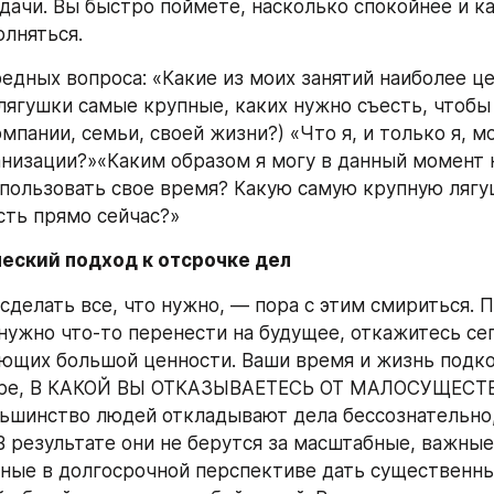
дачи. Вы быстро поймете, насколько спокойнее и ка
олняться.
едных вопроса: «Какие из моих занятий наиболее це
 лягушки самые крупные, каких нужно съесть, чтобы
мпании, семьи, своей жизни?) «Что я, и только я, мо
анизации?»«Каким образом я могу в данный момент 
пользовать свое время? Какую самую крупную лягуш
сть прямо сейчас?»
ческий подход к отсрочке дел
сделать все, что нужно, — пора с этим смириться. П
нужно что-то перенести на будущее, откажитесь сего
ющих большой ценности. Ваши время и жизнь подко
ере, В КАКОЙ ВЫ ОТКАЗЫВАЕТЕСЬ ОТ МАЛОСУЩЕСТ
шинство людей откладывают дела бессознательно, 
В результате они не берутся за масштабные, важные
бные в долгосрочной перспективе дать существенные