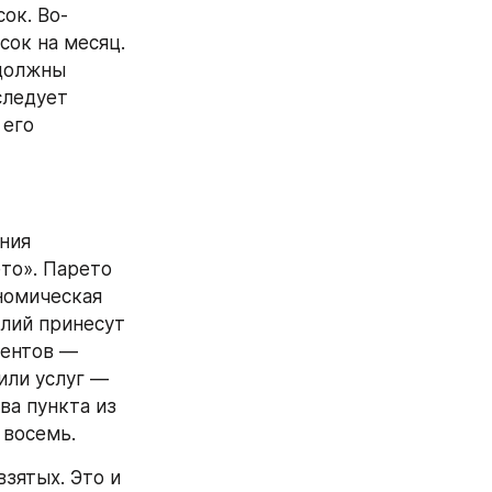
ок. Во-
ок на месяц. 
должны 
ледует 
его 
ния 
о». Парето 
номическая 
лий принесут 
ентов — 
ли услуг — 
а пункта из 
 восемь.
ятых. Это и 