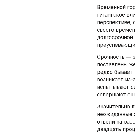
Временной гор
гигантское вл
перспективе,
своего времен
долгосрочной 
преуспевающих
Срочность — э
поставлены же
редко бывает 
возникает из-
испытывают си
совершают оши
Значительно л
неожиданные з
отвели на рабо
двадцать проц