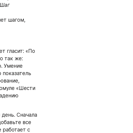
Шаг 
ет шагом, 
т гласит: «По 
 так же: 
. Умение 
 показатель 
ование, 
рмуле «Шести 
адению 
день. Сначала 
обавьте все 
 работает с 