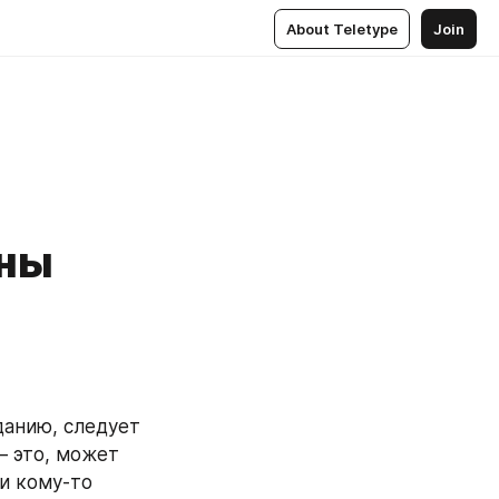
About Teletype
Join
оны
анию, следует 
 это, может 
 кому-то 