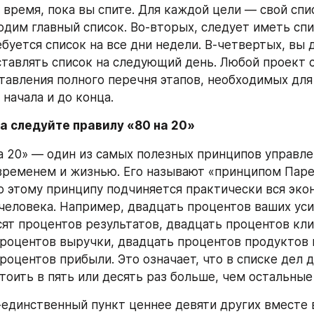
 время, пока вы спите. Для каждой цели — свой спис
одим главный список. Во-вторых, следует иметь спис
ебуется список на все дни недели. В-четвертых, вы 
тавлять список на следующий день. Любой проект с
ставления полного перечня этапов, необходимых для 
начала и до конца.
да следуйте правилу «80 на 20»
а 20» — один из самых полезных принципов управле
ременем и жизнью. Его называют «принципом Парет
о этому принципу подчиняется практически вся эко
человека. Например, двадцать процентов ваших уси
ят процентов результатов, двадцать процентов кли
роцентов выручки, двадцать процентов продуктов и
оцентов прибыли. Это означает, что в списке дел дв
стоить в пять или десять раз больше, чем остальные
единственный пункт ценнее девяти других вместе вз