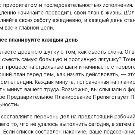
с приоритетом и последовательностью исполнения. 
ленно начинайте проводить свой план в жизнь. 
Шаг 
лняйте свою работу ежедневно, и каждый день стан
вас к главной цели.
анее планируйте каждый день
наете древнюю шутку о том, как съесть слона. Отве
к съесть самую большую и противную лягушку? Точно
от процесс на отдельные шаги и начинаете с первого
оший план перед тем, как начать действовать, — это
омпетенции. Каждая минута, потраченная на планир
ть минут вашего труда. Возможно, вы слышали о фо
ое Предварительное Планирование Препятствует П
ьности».
составляйте перечень дел на предстоящий рабочий 
его то, что не удалось выполнить сегодня, а затем д
. Если список составлен накануне, ваше подсознание