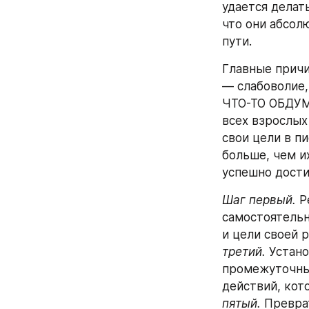
удается делат
что они абсол
пути.
Главные причи
— слабоволие,
ЧТО-ТО ОБДУМ
всех взрослых
свои цели в п
больше, чем и
успешно дости
Шаг первый.
 Р
самостоятельн
и цели своей р
третий.
 Устано
промежуточны
действий, кот
пятый.
 Превра