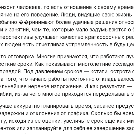
изонт человека, то есть отношение к своему времен
ияние на его поведение. Люди, видящие свою жизнь и
 обычно ��ринимают более удачные решения относи
и и занятий, чем те, которые мало задумываются о 
перспективы улучшает качество краткосрочных реш
 людей есть отчетливая устремленность в будуще
то отговорка. Многие признаются, что работают луч
сткие сроки. Как показывают многолетние исследова
правдой. Под давлением сроков — кстати, острота с
за того, что начало работы постоянно откладывалос
льнейшее нервное напряжение. И как результат — 
бки, из-за чего многое приходится переделывать з
учше аккуратно планировать время, заранее предус
адержки и отклонения от графика. Сколько бы врем
ту, исходя из ее оценки, увеличьте срок еще как ми
ентов или запланируйте для себя ее завершение зад