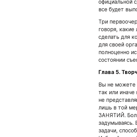
официальной с
все будет вып
Три первоочер
говоря, какие
сделать для ко
для своей орг
полноценно ис
состоянии съе
Глава 5. Твор
Вы не можете 
так или иначе 
не представля
лишь в той м
ЗАНЯТИЙ. Боль
задумываясь. 
задачи, спосо