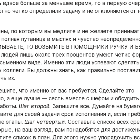
ь вдвое больше за меньшее время, то в первую очер
ютно четко определили задачу и не отклоняются от 
ны, по которым вы медлите и не желаете приниматьс
 полная путаница в мыслях и чувство неопределенно
ЫВАЕТЕ, ТО ВОЗЬМИТЕ В ПОМОЩНИКИ РУЧКУ И БУ
 людей лишь около трех процентов умеют четко фо
исьменном виде. Именно эти люди успевают сделать 
х коллеги. Вы должны знать, как правильно поставит
чь их.
ешите, что именно от вас требуется. Сделайте это 
о, а еще лучше — сесть вместе с шефом и обсудить 
аботы. 
Шаг второй. 
Запишите все. Думайте на бумаге
вите для своей задачи срок исполнения и, если треб
е этапы. 
Шаг четвертый.
 Составьте список всех сре
орые, на ваш взгляд, вам понадобятся для достижени
тите список в план. Для этого нужно упорядочить вс