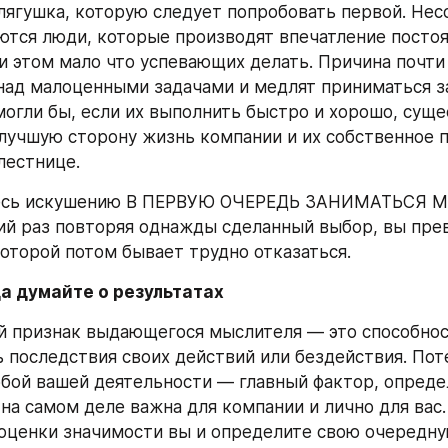
 лягушка, которую следует попробовать первой. Нес
ются люди, которые производят впечатление постоя
и этом мало что успевающих делать. Причина почти в
над малоценными задачами и медлят приниматься за
могли бы, если их выполнить быстро и хорошо, суще
лучшую сторону жизнь компании и их собственное 
лестнице.
есь искушению В ПЕРВУЮ ОЧЕРЕДЬ ЗАНИМАТЬСЯ М
ий раз повторяя однажды сделанный выбор, вы прев
которой потом бывает трудно отказаться.
да думайте о результатах
 признак выдающегося мыслителя — это способнос
 последствия своих действий или бездействия. Пот
бой вашей деятельности — главный фактор, опреде
 на самом деле важна для компании и лично для вас
 оценки значимости вы и определите свою очередну