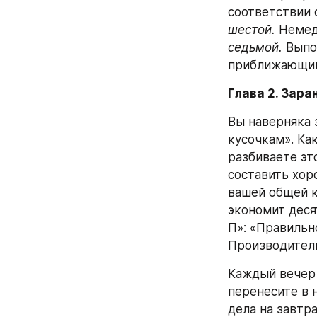
соответствии 
шестой.
 Немед
седьмой. 
Выпо
приближающим 
Глава 2. Зар
Вы наверняка з
кусочкам». Ка
разбиваете эт
составить хор
вашей общей к
экономит деся
П»: «Правильн
Производител
Каждый вечер 
перенесите в н
дела на завтра