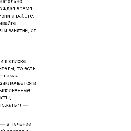
нательно 
ождая время 
ни и работе. 
вайте 
и занятий, от 
 в списке 
теты, то есть 
— самая 
заключается в 
выполненные 
кты, 
тожать») — 
 — в течение 