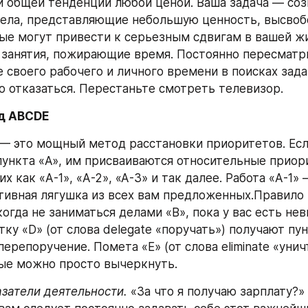
й общей тенденции любой ценой. Ваша задача — соз
ела, представляющие небольшую ценность, высвоб
рые могут привести к серьезным сдвигам в вашей жиз
занятия, пожирающие время. Постоянно пересматри
своего рабочего и личного времени в поисках задач 
 отказаться. Перестаньте смотреть телевизор.
од ABCDE
 это мощный метод расстановки приоритетов. Если
пункта «A», им присваиваются относительные приори
х как «A-1», «А-2», «А-3» и так далее. Работа «A-1» 
тивная лягушка из всех вам предложенных.Правило 
когда не заниматься делами «B», пока у вас есть не
ку «D» (от слова delegate «поручать») получают пун
ерепоручение. Помета «E» (от слова eliminate «унич
ые можно просто вычеркнуть.
затели деятельности. 
«За что я получаю зарплату?»