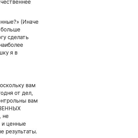
чественнее 
нные?» (Иначе 
 больше 
гу сделать 
наиболее 
ку я в 
оскольку вам 
дня от дел, 
нтрольны вам 
ВЕННЫХ 
не 
 и ценные 
 результаты. 