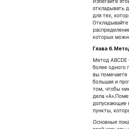
Избегайте это
откладывать д
для тех, кото
Откладывайте 
распределение 
которых можно
Глава 6. Мет
Метод ABCDE —
более одного 
вы помечаете и
большая и про
том, чтобы ни
дела «A».Помет
допускающие п
пункты, котор
Основные пока